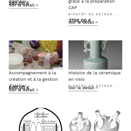
d’émaux
grâce à la préparation
580,00
€
Voir le détail
CAP
BIENTÔT DE RETOUR...
3700,00
€
Voir le détail
Accompagnement à la
Histoire de la céramique
création et à la gestion
en visio
d’atelier
BIENTÔT DE RETOUR...
600,00
€
Voir le détail
Voir le détail