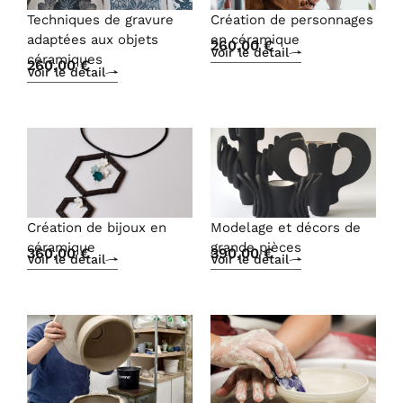
Techniques de gravure
Création de personnages
adaptées aux objets
en céramique
260,00
€
Voir le détail
céramiques
260,00
€
Voir le détail
Création de bijoux en
Modelage et décors de
céramique
grande pièces
360,00
€
390,00
€
Voir le détail
Voir le détail