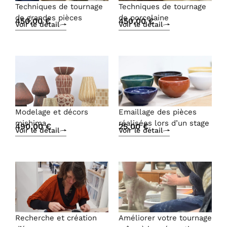
Techniques de tournage
Techniques de tournage
de grandes pièces
de porcelaine
450,00
€
450,00
€
Voir le détail
Voir le détail
Modelage et décors
Emaillage des pièces
mishima
réalisées lors d’un stage
490,00
€
25,00
€
Voir le détail
Voir le détail
Recherche et création
Améliorer votre tournage