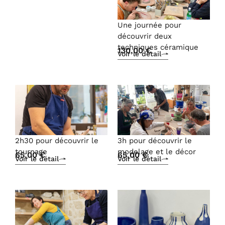
Une journée pour
découvrir deux
techniques céramique
130,00
€
Voir le détail
2h30 pour découvrir le
3h pour découvrir le
tournage
modelage et le décor
65,00
€
65,00
€
Voir le détail
Voir le détail