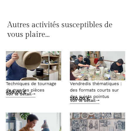
Autres activités susceptibles de
vous plaire...
Techniques de tournage
Vendredis thématiques :
de grandes pièces
des formats courts sur
450,00
€
Voir le détail
des sujets pointus
140,00
€
Voir le détail