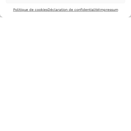
Suivez-nous
Politique de cookies
Déclaration de confidentialité
Impressum
ATELIERTERREBRUNE
ACCUEIL
·
ESPACE ELÈVES
·
CONTACT
Mentions légales
·
CGV
·
Rétractation
©2026
Atelier Terre Brune /
kinfolk agency