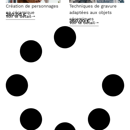
Création de personnages
Techniques de gravure
en céramique
adaptées aux objets
260,00
€
Voir le détail
céramiques
260,00
€
Voir le détail