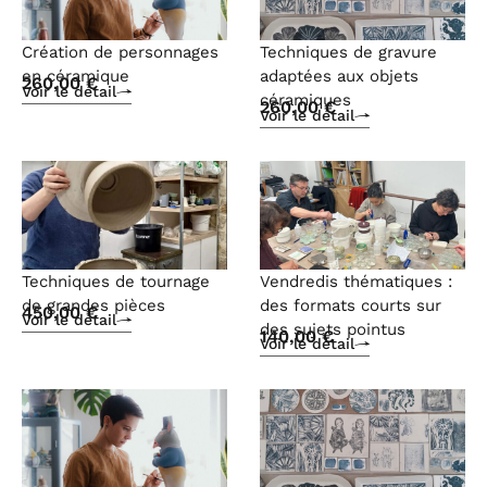
Création de personnages
Techniques de gravure
en céramique
adaptées aux objets
260,00
€
Voir le détail
céramiques
260,00
€
Voir le détail
Techniques de tournage
Vendredis thématiques :
de grandes pièces
des formats courts sur
450,00
€
Voir le détail
des sujets pointus
140,00
€
Voir le détail