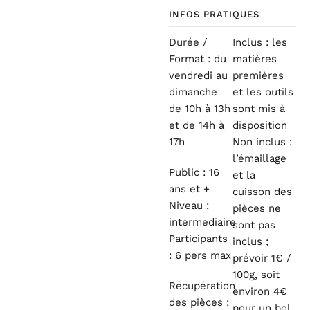
INFOS PRATIQUES
Durée /
Inclus : les
Format : du
matières
vendredi au
premières
dimanche
et les outils
de 10h à 13h
sont mis à
et de 14h à
disposition
17h
Non inclus :
l’émaillage
Public : 16
et la
ans et +
cuisson des
Niveau :
pièces ne
intermediaire
sont pas
Participants
inclus ;
: 6 pers max
prévoir 1€ /
100g, soit
Récupération
environ 4€
des pièces :
pour un bol