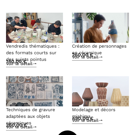
Vendredis thématiques :
Création de personnages
des formats courts sur
en céramique
260,00
€
Voir le détail
des sujets pointus
140,00
€
Voir le détail
Techniques de gravure
Modelage et décors
adaptées aux objets
mishima
490,00
€
Voir le détail
céramiques
260,00
€
Voir le détail