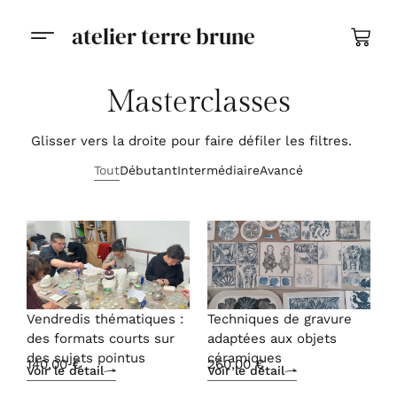
atelier terre brune
Masterclasses
Glisser vers la droite pour faire défiler les filtres.
Tout
Débutant
Intermédiaire
Avancé
Vendredis thématiques :
Techniques de gravure
des formats courts sur
adaptées aux objets
des sujets pointus
céramiques
140,00
€
260,00
€
Voir le détail
Voir le détail