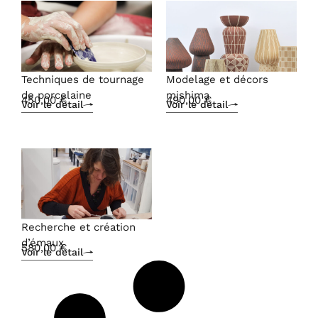
Techniques de tournage
Modelage et décors
de porcelaine
mishima
450,00
€
490,00
€
Voir le détail
Voir le détail
Recherche et création
d’émaux
580,00
€
Voir le détail