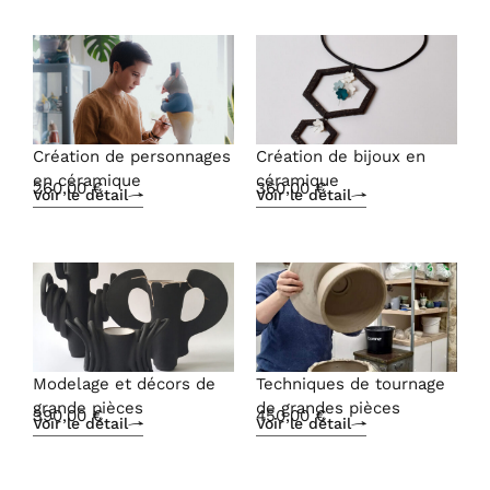
Création de personnages
Création de bijoux en
en céramique
céramique
260,00
€
360,00
€
Voir le détail
Voir le détail
Modelage et décors de
Techniques de tournage
grande pièces
de grandes pièces
390,00
€
450,00
€
Voir le détail
Voir le détail