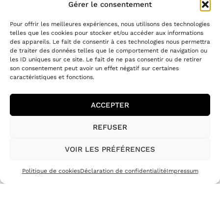
Gérer le consentement
Pour offrir les meilleures expériences, nous utilisons des technologies
telles que les cookies pour stocker et/ou accéder aux informations
Restez connectés à l'atelier
des appareils. Le fait de consentir à ces technologies nous permettra
de traiter des données telles que le comportement de navigation ou
les ID uniques sur ce site. Le fait de ne pas consentir ou de retirer
Laissez-nous votre email pour
son consentement peut avoir un effet négatif sur certaines
recevoir notre newsletter
caractéristiques et fonctions.
ACCEPTER
REFUSER
VOIR LES PRÉFÉRENCES
Suivez-nous
Politique de cookies
Déclaration de confidentialité
Impressum
ATELIERTERREBRUNE