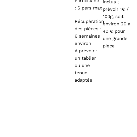
Participants
inclus ;
: 6 pers max
prévoir 1€ /
100g, soit
Récupération
environ 20 à
des pièces :
40 € pour
6 semaines
une grande
environ
pièce
A prévoir :
un tablier
ou une
tenue
adaptée