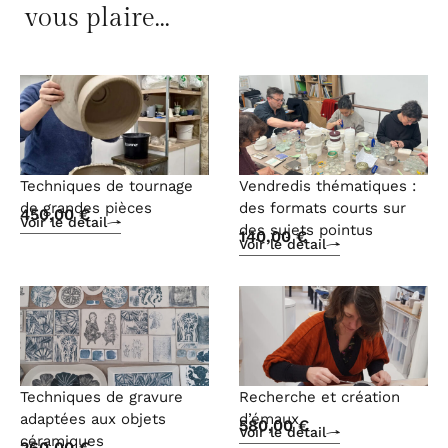
vous plaire...
Techniques de tournage
Vendredis thématiques :
de grandes pièces
des formats courts sur
450,00
€
Voir le détail
des sujets pointus
140,00
€
Voir le détail
Techniques de gravure
Recherche et création
adaptées aux objets
d’émaux
580,00
€
Voir le détail
céramiques
260,00
€