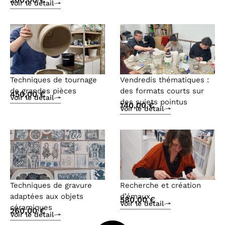
Voir le détail
Techniques de tournage
Vendredis thématiques :
de grandes pièces
des formats courts sur
450,00
€
Voir le détail
des sujets pointus
140,00
€
Voir le détail
Techniques de gravure
Recherche et création
adaptées aux objets
d’émaux
580,00
€
Voir le détail
céramiques
260,00
€
Voir le détail