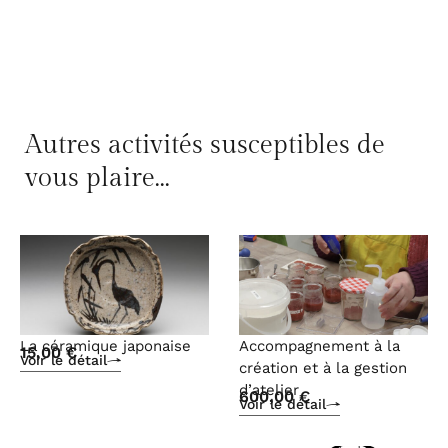
Autres activités susceptibles de
vous plaire...
La céramique japonaise
Accompagnement à la
15,00
€
Voir le détail
création et à la gestion
d’atelier
600,00
€
Voir le détail