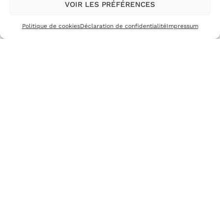
VOIR LES PRÉFÉRENCES
Politique de cookies
Déclaration de confidentialité
Impressum
Suivez-nous
ATELIERTERREBRUNE
ACCUEIL
·
ESPACE ELÈVES
·
CONTACT
Mentions légales
·
CGV
·
Rétractation