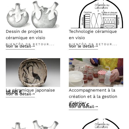
Dessin de projets
Technologie céramique
céramique en visio
en visio
BIENTÔT DE RETOUR...
BIENTÔT DE RETOUR...
Voir le détail
Voir le détail
La céramique japonaise
Accompagnement à la
15,00
€
Voir le détail
création et à la gestion
d’atelier
600,00
€
Voir le détail