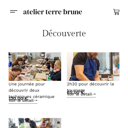
atelier terre brune
Découverte
Une journée pour
2h30 pour découvrir le
découvrir deux
tournage
65,00
€
Voir le détail
techniques céramique
130,00
€
Voir le détail